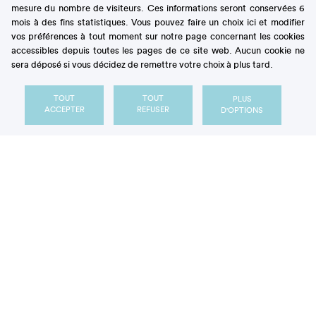
mesure du nombre de visiteurs. Ces informations seront conservées 6
mois à des fins statistiques. Vous pouvez faire un choix ici et modifier
vos préférences à tout moment sur notre page concernant les cookies
accessibles depuis toutes les pages de ce site web. Aucun cookie ne
sera déposé si vous décidez de remettre votre choix à plus tard.
Notre Observatoire
essentiels
TOUT
TOUT
PLUS
ACCEPTER
REFUSER
D'OPTIONS
Les
Secrets de sucre
BROCHURE PATIENT
Tout comprendre sur les
sucres D'où viennent-ils
? À quoi servent-ils ?