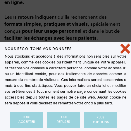
en ligne.
Leurs retours indiquent qu’ils recherchent des
formats simples, pratiques et visuels
, spécialement
conçus
pour leur usage personnel
et dans le but de
faciliter les échanges avec leurs patients
.
×
NOUS RÉCOLTONS VOS DONNÉES
Nous stockons et accédons à des informations non sensibles sur votre
C’est l’objectif des 4 fiches
appareil, comme des cookies ou l'identifiant unique de votre appareil,
et traitons vos données à caractère personnel comme votre adresse IP
rassemblées dans cette brochure
ou un identifiant cookie, pour des traitements de données comme la
mesure du nombre de visiteurs. Ces informations seront conservées 6
mois à des fins statistiques. Vous pouvez faire un choix ici et modifier
vos préférences à tout moment sur notre page concernant les cookies
accessibles depuis toutes les pages de ce site web. Aucun cookie ne
sera déposé si vous décidez de remettre votre choix à plus tard.
TOUT
TOUT
PLUS
ACCEPTER
REFUSER
D'OPTIONS