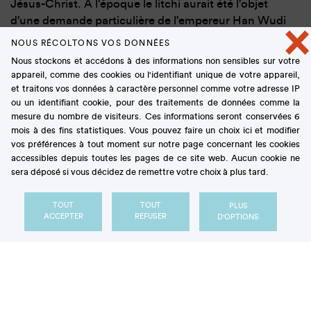
Jésus-Christ. A l'époque le litchi aurait été l'objet
d'une demande particulière de l'empereur Han Wudi
×
qui aurait fait planter des pieds de l'arbre du même
NOUS RÉCOLTONS VOS DONNÉES
nom dans ses jardins impériaux. Aussi appelé
Nous stockons et accédons à des informations non sensibles sur votre
"
cerise de Chine
", il était traditionnellement offert
appareil, comme des cookies ou l'identifiant unique de votre appareil,
par les mandarins à leur souverain.
et traitons vos données à caractère personnel comme votre adresse IP
ou un identifiant cookie, pour des traitements de données comme la
mesure du nombre de visiteurs. Ces informations seront conservées 6
mois à des fins statistiques. Vous pouvez faire un choix ici et modifier
vos préférences à tout moment sur notre page concernant les cookies
Un petit fruit à la peau
accessibles depuis toutes les pages de ce site web. Aucun cookie ne
sera déposé si vous décidez de remettre votre choix à plus tard.
dure
TOUT
TOUT
PLUS
ACCEPTER
REFUSER
D'OPTIONS
Le litchi est un
fruit tropical
de la famille des
sapindacées. De saison en hiver, il est de forme
ovale ou arrondie, sa taille standard va de 2 à 5
centimètres de diamètre, soit l'équivalent d'un petit
abricot. Il se distingue notamment par sa coque
rugueuse, dure et cassante. De couleur rouge ou