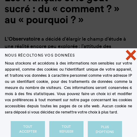
sucré : du « comment ? »
au « pourquoi ? »
L’Observatoire
a décidé d’élargir le champ d’étude à
une réalité encore peu explorée : l’attitude des
×
consommateurs face à la
diversité
et à la
NOUS RÉCOLTONS VOS DONNÉES
complexité de ces goûts sucrés
qui peuvent se
Nous stockons et accédons à des informations non sensibles sur votre
retrouver dans des aliments diversifiés : lait, fruits,
appareil, comme des cookies ou l'identifiant unique de votre appareil,
miel et autres produits sucrants…
et traitons vos données à caractère personnel comme votre adresse IP
ou un identifiant cookie, pour des traitements de données comme la
Les
axes de recherches
principaux de l’Observatoire
mesure du nombre de visiteurs. Ces informations seront conservées 6
autour des goûts sucrés sont :
mois à des fins statistiques. Vous pouvez faire un choix ici et modifier
vos préférences à tout moment sur notre page concernant les cookies
La diversité : des perceptions et des représentations
accessibles depuis toutes les pages de ce site web. Aucun cookie ne
associées aux goûts sucrés
sera déposé si vous décidez de remettre votre choix à plus tard.
Leurs fonctions : dans la vie quotidienne, les
occasions sociales, les traditions
TOUT
TOUT
PLUS
Leurs interactions : avec les comportements
ACCEPTER
REFUSER
D'OPTIONS