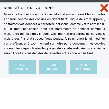
×
Activité physique: des petits pas au
NOUS RÉCOLTONS VOS DONNÉES
quotidien, un grand bond pour la
Nous stockons et accédons à des informations non sensibles sur votre
santé
appareil, comme des cookies ou l'identifiant unique de votre appareil,
et traitons vos données à caractère personnel comme votre adresse IP
ARTICLE
ou un identifiant cookie, pour des traitements de données comme la
mesure du nombre de visiteurs. Ces informations seront conservées 6
mois à des fins statistiques. Vous pouvez faire un choix ici et modifier
vos préférences à tout moment sur notre page concernant les cookies
essentiels
accessibles depuis toutes les pages de ce site web. Aucun cookie ne
sera déposé si vous décidez de remettre votre choix à plus tard.
Les
TOUT
TOUT
PLUS
ACCEPTER
REFUSER
D'OPTIONS
Sucre et cancer
ARTICLE
Les caries sont-elles