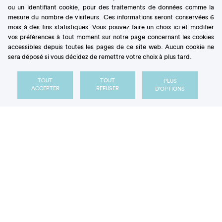
ou un identifiant cookie, pour des traitements de données comme la
mesure du nombre de visiteurs. Ces informations seront conservées 6
mois à des fins statistiques. Vous pouvez faire un choix ici et modifier
vos préférences à tout moment sur notre page concernant les cookies
accessibles depuis toutes les pages de ce site web. Aucun cookie ne
sera déposé si vous décidez de remettre votre choix à plus tard.
Notre Observatoire
essentiels
TOUT
TOUT
PLUS
Les
ACCEPTER
REFUSER
D'OPTIONS
Secrets de sucre
BROCHURE PATIENT
Tout comprendre sur les
sucres D'où viennent-ils
? À quoi servent-ils ?