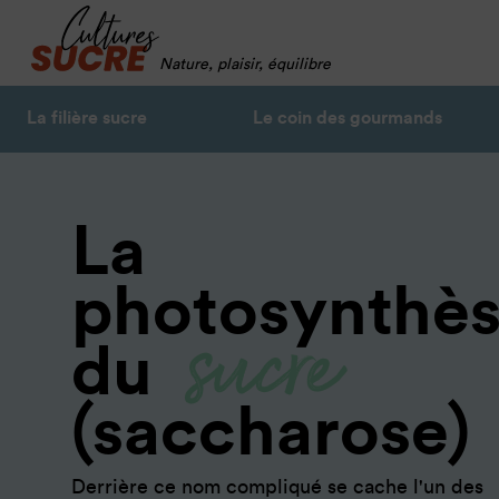
Nature, plaisir, équilibre
La filière sucre
Le coin des gourmands
La
sucre
photosynthè
du
(saccharose)
Derrière ce nom compliqué se cache l'un des