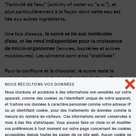
"l’activité de l'eau" (activity of water ou "a.w."), et
plus particulièrement à la façon dont cette eau est
liée aux autres ingrédients.
Une fois dissous,
le sucre se lie aux molécules
d’eau
, et
les rend indisponibles pour la croissance
de micro-organismes
(levures, bactéries et autres
moisissures). Les aliments sont ainsi "stabilisés".
Pour la confiture et le chocolat, le sucre reste le
×
principal agent qui diminue l’activité de l’eau. Dans
NOUS RÉCOLTONS VOS DONNÉES
les confitures, le sucre a un autre rôle :
il fait
Nous stockons et accédons à des informations non sensibles sur votre
"prendre" le gel
. Un chimiste vous expliquera qu’il
appareil, comme des cookies ou l'identifiant unique de votre appareil,
permet de maintenir la cohésion des gels formés par
et traitons vos données à caractère personnel comme votre adresse IP
les molécules de pectine des fruits en fixant les
ou un identifiant cookie, pour des traitements de données comme la
molécules d’eau qui les entourent.
mesure du nombre de visiteurs. Ces informations seront conservées 6
mois à des fins statistiques. Vous pouvez faire un choix ici et modifier
vos préférences à tout moment sur notre page concernant les cookies
Les fruits confits sont préparés grâce à la technique
accessibles depuis toutes les pages de ce site web. Aucun cookie ne