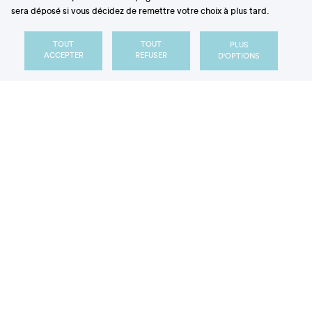
du confisage. Elle consiste à
plonger les
sera déposé si vous décidez de remettre votre choix à plus tard.
fruits
entiers, ou en morceaux,
dans des solutions
de concentration croissante de sucre
, provoquant
TOUT
TOUT
PLUS
une importante sortie d’eau du produit vers la
ACCEPTER
REFUSER
D'OPTIONS
solution et un transfert du sucre à contre-courant.