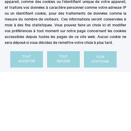
Dans le monde végétal, le glucose est produit par la
appareil, comme des cookies ou l'identifiant unique de votre appareil,
photosynthèse chlorophyllienne
: sous l’effet de la
et traitons vos données à caractère personnel comme votre adresse IP
ou un identifiant cookie, pour des traitements de données comme la
lumière, les molécules d’eau et de dioxyde de
mesure du nombre de visiteurs. Ces informations seront conservées 6
carbone sont transformées en glucose et libèrent de
mois à des fins statistiques. Vous pouvez faire un choix ici et modifier
l’oxygène.
vos préférences à tout moment sur notre page concernant les cookies
accessibles depuis toutes les pages de ce site web. Aucun cookie ne
Pour circuler dans les plantes et fournir aux cellules
sera déposé si vous décidez de remettre votre choix à plus tard.
l’énergie dont elles ont besoin, le glucose s’associe la
plupart du temps à d’autres molécules présentes
TOUT
TOUT
PLUS
ACCEPTER
REFUSER
D'OPTIONS
dans la plante. Lorsqu’il n’y a qu’une ou deux
molécules, on parle de
glucides simples
. Par
exemple, le glucose associé au fructose forme le
saccharose
(également appelé «
sucre
») que l’on
trouve en grande quantité dans les
plantes sucrières
et dans les fruits. Les
glucides complexes
sont,
quant à eux, constitués de longues chaînes de
molécules, à l’exemple de l’amidon présent dans les
féculents (pain, pâtes, riz, pomme de terre,
légumineuses...).