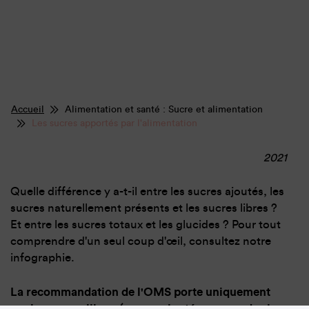
Accueil
Alimentation et santé : Sucre et alimentation
Les sucres apportés par l'alimentation
2021
Quelle différence y a-t-il entre les sucres ajoutés, les
sucres naturellement présents et les sucres libres ?
Et entre les sucres totaux et les glucides ? Pour tout
comprendre d'un seul coup d'œil, consultez notre
infographie.
La recommandation de l'OMS porte uniquement
sur les sucres libres (sucres ajoutés + sucre des jus