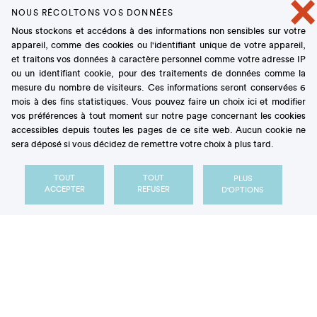
×
NOUS RÉCOLTONS VOS DONNÉES
de fruits), qui doivent être limités à moins de 10%
Nous stockons et accédons à des informations non sensibles sur votre
des calories (soit < 50 g / jour pour un adulte).
appareil, comme des cookies ou l'identifiant unique de votre appareil,
et traitons vos données à caractère personnel comme votre adresse IP
Pour en savoir plus, voir notre article
"Sucres :
ou un identifiant cookie, pour des traitements de données comme la
quelles recommandations et consommations réelles
mesure du nombre de visiteurs. Ces informations seront conservées 6
mois à des fins statistiques. Vous pouvez faire un choix ici et modifier
?"
vos préférences à tout moment sur notre page concernant les cookies
accessibles depuis toutes les pages de ce site web. Aucun cookie ne
sera déposé si vous décidez de remettre votre choix à plus tard.
TOUT
TOUT
PLUS
ACCEPTER
REFUSER
D'OPTIONS
Les sucres apportés par l'alimentation