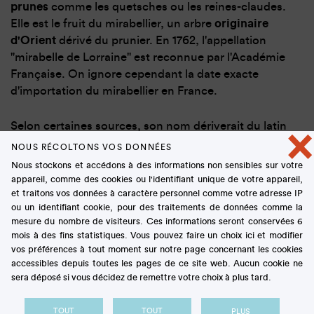
prunes
comme les quetsches ou les reines-claudes.
Elle est le fruit du mirabellier, un arbre
originaire
d'Orient
dérivé du prunier. En 1762, l'appellation
"mirabelle de Lorraine" est reconnue par l'Académie
Française. On ignore cependant la date exacte
d'importation du mirabellier en France.
Selon certaines sources, son nom dériverait du latin
×
"mirabilis" qui signifie "belle à voir". Pour d'autres, il
NOUS RÉCOLTONS VOS DONNÉES
est lié à l'histoire de Mirabel, fonctionnaire de Metz
Nous stockons et accédons à des informations non sensibles sur votre
qui a œuvré pour le développement de la culture du
appareil, comme des cookies ou l'identifiant unique de votre appareil,
fruit. On parle également de la ville de Mirabeau,
et traitons vos données à caractère personnel comme votre adresse IP
ou un identifiant cookie, pour des traitements de données comme la
située non loin d'Aix en Provence, dans le sud de la
mesure du nombre de visiteurs. Ces informations seront conservées 6
France.
mois à des fins statistiques. Vous pouvez faire un choix ici et modifier
vos préférences à tout moment sur notre page concernant les cookies
Depuis, c'est en
Lorraine
que sont cultivés
70% des
accessibles depuis toutes les pages de ce site web. Aucun cookie ne
sera déposé si vous décidez de remettre votre choix à plus tard.
mirabelles produites dans le monde
, ainsi que 85%
de la production française annuelle !
TOUT
TOUT
PLUS