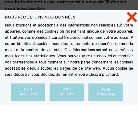
résultats étaient aussi comparés à ceux de 15 écoles
×
sans intervention.
NOUS RÉCOLTONS VOS DONNÉES
Nous stockons et accédons à des informations non sensibles sur votre
appareil, comme des cookies ou l'identifiant unique de votre appareil,
et traitons vos données à caractère personnel comme votre adresse IP
ou un identifiant cookie, pour des traitements de données comme la
mesure du nombre de visiteurs. Ces informations seront conservées 6
Encourager l’équilibre
mois à des fins statistiques. Vous pouvez faire un choix ici et modifier
vos préférences à tout moment sur notre page concernant les cookies
alimentaire et l’activité
accessibles depuis toutes les pages de ce site web. Aucun cookie ne
sera déposé si vous décidez de remettre votre choix à plus tard.
physique
TOUT
TOUT
PLUS
ACCEPTER
REFUSER
D'OPTIONS
Les interventions consistaient à recommander la
consommation de fruits et légumes, de goûters et
boissons avec un meilleur profil nutritionnel, d’un
petit-déjeuner quotidien, la pratique d’une activité
physique d’intensité modérée et la réduction des
comportements sédentaires. Elles étaient déclinées