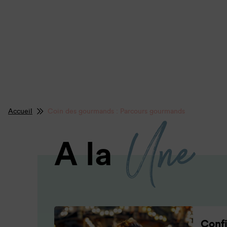
Accueil
Coin des gourmands : Parcours gourmands
Une
A la
Confi