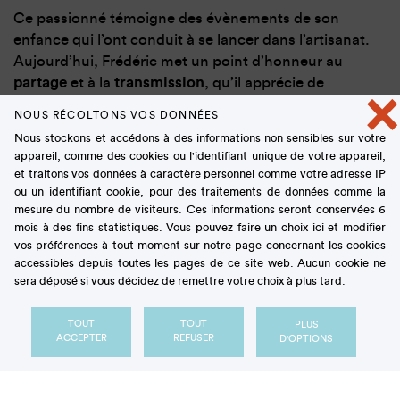
Ce passionné témoigne des évènements de son
enfance qui l’ont conduit à se lancer dans l’artisanat.
Aujourd’hui, Frédéric met un point d’honneur au
partage
et à la
transmission
, qu’il apprécie de
×
mettre en œuvre avec ses apprentis. Il nous explique
NOUS RÉCOLTONS VOS DONNÉES
quels sont les atouts du sucre dans la tenue et la
Nous stockons et accédons à des informations non sensibles sur votre
texture de ses confiseries, et sa préférence pour les
appareil, comme des cookies ou l'identifiant unique de votre appareil,
ingrédients en
circuit court
.
et traitons vos données à caractère personnel comme votre adresse IP
ou un identifiant cookie, pour des traitements de données comme la
mesure du nombre de visiteurs. Ces informations seront conservées 6
Enfin, Frédéric relate son engagement en tant que
mois à des fins statistiques. Vous pouvez faire un choix ici et modifier
Champion de France du Dessert
, pour représenter
vos préférences à tout moment sur notre page concernant les cookies
la famille des champions, comme ambassadeur de
accessibles depuis toutes les pages de ce site web. Aucun cookie ne
ce beau métier.
sera déposé si vous décidez de remettre votre choix à plus tard.
Découvrez dans ce reportage comment
TOUT
TOUT
PLUS
ACCEPTER
REFUSER
D'OPTIONS
confectionner un
nounours en guimauve et
chocolat
, produit phare de notre enfance !