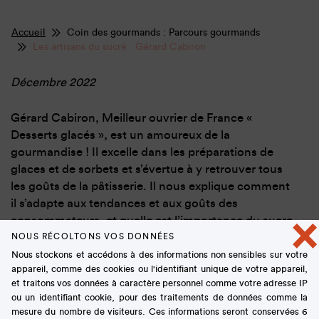
Accueil
Coin des gourmands : Parcours gourmands
Les artisans du sucré : Gérard Cabiron
Décembre 2022
Gérard Cabiron, Meilleur ouvrier de France «
Desserts glacés », est un amoureux de la
gourmandise ! Il excelle dans les préparations de
glaces et de sorbets et s’évertue à y retrouver tous
les goûts de la pâtisserie. Il nous explique comment
il s’adapte aux tendances et aux goûts des
×
consommateurs, et quelle est l’importance du sucre
dans ces confections. Gérard Cabiron nous confie
NOUS RÉCOLTONS VOS DONNÉES
avec générosité ses valeurs : la transmission,
Nous stockons et accédons à des informations non sensibles sur votre
appareil, comme des cookies ou l'identifiant unique de votre appareil,
l’accompagnement des jeunes, l’encouragement. De
et traitons vos données à caractère personnel comme votre adresse IP
belles valeurs humaines !
ou un identifiant cookie, pour des traitements de données comme la
mesure du nombre de visiteurs. Ces informations seront conservées 6