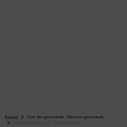
Accueil
Coin des gourmands : Parcours gourmands
Les artisans du sucré : Cyril Gaidella