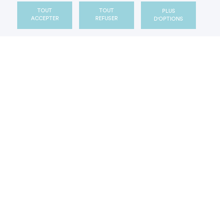
TOUT
TOUT
PLUS
ACCEPTER
REFUSER
D'OPTIONS
TAGS
Artisans du sucré
Propriétés du sucre
Vidéo
thème
Sur le même