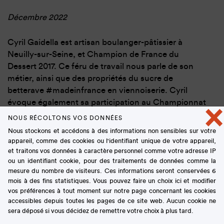
Décembre 2022
Cyril Gaidella est artisan boulanger-pâtissier à
Neuilly-sur-Seine, et Champion de France du
Dessert 2017. Ce féru de travail nous parle de son
métier, ainsi que des propriétés du sucre de
betterave #madeinfrance en viennoiserie. Cyril
évoque également sa participation au Championnat
×
de France du Dessert : une expérience riche qui lui a
NOUS RÉCOLTONS VOS DONNÉES
permis de faire de belles rencontres et de partager
Nous stockons et accédons à des informations non sensibles sur votre
des valeurs communes autour de la transmission.
appareil, comme des cookies ou l'identifiant unique de votre appareil,
et traitons vos données à caractère personnel comme votre adresse IP
ou un identifiant cookie, pour des traitements de données comme la
mesure du nombre de visiteurs. Ces informations seront conservées 6
mois à des fins statistiques. Vous pouvez faire un choix ici et modifier
vos préférences à tout moment sur notre page concernant les cookies
accessibles depuis toutes les pages de ce site web. Aucun cookie ne
sera déposé si vous décidez de remettre votre choix à plus tard.