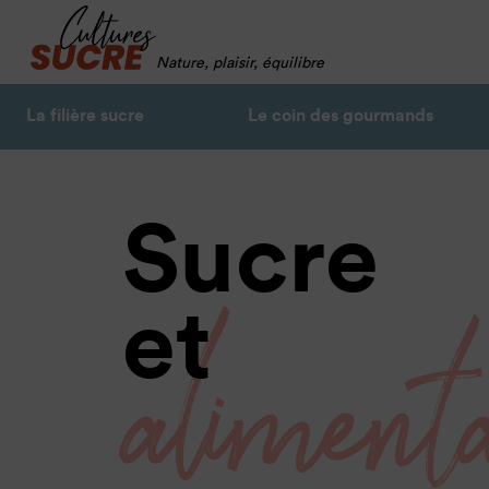
Nature, plaisir, équilibre
La filière sucre
Le coin des gourmands
Sucre
aliment
et