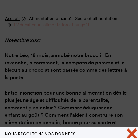
Accueil
Alimentation et santé : Sucre et alimentation
L'éducation à l'alimentation et au goût
Novembre 2021
Notre Léo, 18 mois, a snobé notre brocoli ! En
revanche, bizarrement, la compote de pomme et le
biscuit au chocolat sont passés comme des lettres à
la poste...
Entre injonction pour une bonne alimentation dès le
plus jeune âge et difficultés de la parentalité,
comment y voir clair ? Comment éduquer son
enfant au goût ? Comment l'aider à construire son
alimentation de demain, bonne pour sa santé et
×
bonne pour son moral ? Comment lui apprendre à
NOUS RÉCOLTONS VOS DONNÉES
bien manger ? Réponse dans cet épisode de