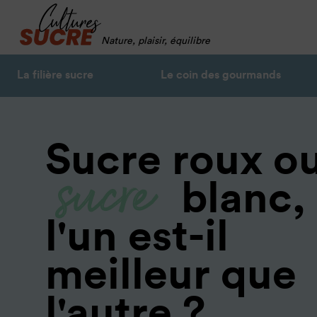
Nature, plaisir, équilibre
La filière sucre
Le coin des gourmands
sucre
Sucre roux o
blanc,
l'un est-il
meilleur que
l'autre ?