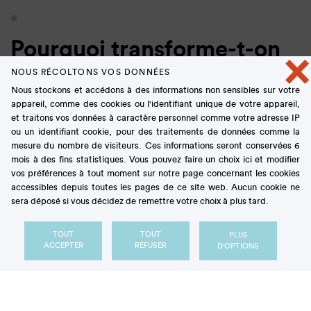
Pourquoi transforme-t-on
×
les aliments ?
NOUS RÉCOLTONS VOS DONNÉES
Nous stockons et accédons à des informations non sensibles sur votre
appareil, comme des cookies ou l'identifiant unique de votre appareil,
Les opérations de transformation visent en général à
et traitons vos données à caractère personnel comme votre adresse IP
ou un identifiant cookie, pour des traitements de données comme la
améliorer le goût, la texture ou l'apparence d’un
mesure du nombre de visiteurs. Ces informations seront conservées 6
produit, à prolonger sa durée de conservation ou à
mois à des fins statistiques. Vous pouvez faire un choix ici et modifier
en assurer la qualité sanitaire. Elles peuvent aussi
vos préférences à tout moment sur notre page concernant les cookies
être mises en œuvre pour améliorer le profil
accessibles depuis toutes les pages de ce site web. Aucun cookie ne
nutritionnel d’un aliment afin, par exemple, d’en
sera déposé si vous décidez de remettre votre choix à plus tard.
faciliter la digestion ou d’y ajouter des nutriments
spécifiques (vitamines, minéraux...). Ces
TOUT
TOUT
PLUS
ACCEPTER
REFUSER
D'OPTIONS
transformations ont un impact sur la matrice
alimentaire de l’aliment, autrement dit sur sa
structure physique, chimique, sur la manière dont
sont organisés ses composants, sur leurs