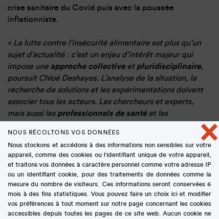
crise sanitaire du Covid puis avec la poussée
inflationniste.
« La lutte contre l’insécurité alimentaire est plus qu’un
sujet d’actualité : c’est un enjeu d’intérêt majeur qui
impose une
approche collective
et
pluridisciplinaire
,
poursuit Chloé Deshayes. L’analyse de la situation, la
recherche de solutions et les expérimentations doivent
associer tous les acteurs. Les chercheurs et experts,
mais aussi les
professionnels de santé
et les
×
associations locales qui ont un rôle important à jouer
NOUS RÉCOLTONS VOS DONNÉES
en accompagnant les populations concernées. »
Afin
Nous stockons et accédons à des informations non sensibles sur votre
d’apporter sa contribution, Cultures Sucre a réalisé
appareil, comme des cookies ou l'identifiant unique de votre appareil,
une
veille scientifique
du sujet sur les cinq dernières
et traitons vos données à caractère personnel comme votre adresse IP
années. Une synthèse accessible et solidement
ou un identifiant cookie, pour des traitements de données comme la
documentée de ces connaissances a été diffusée via
mesure du nombre de visiteurs. Ces informations seront conservées 6
mois à des fins statistiques. Vous pouvez faire un choix ici et modifier
la lettre
Brèves Nutrition
* qui lui a consacré son
vos préférences à tout moment sur notre page concernant les cookies
numéro thématique annuel. Nous en présentons ici
accessibles depuis toutes les pages de ce site web. Aucun cookie ne