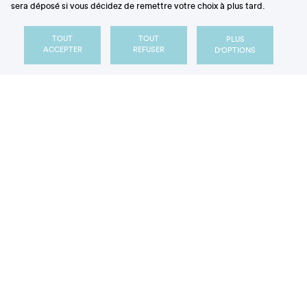
quelques éléments clés.
sera déposé si vous décidez de remettre votre choix à plus tard.
TOUT
TOUT
PLUS
ACCEPTER
REFUSER
D'OPTIONS
Qu’est-ce que l’insécurité
(ou précarité) alimentaire
?
Définir l’insécurité alimentaire représente le premier
enjeu pour éclairer et orienter les
politiques de
prévention et d’action
. En effet, la notion
d’insécurité alimentaire recouvre plusieurs
dénominations qui varient selon les pays, les angles
d’études et les disciplines impliquées (agronomie,
sociologie, nutrition...). Par exemple, en France, on
utilise couramment le terme
« précarité alimentaire
»
tandis que la plupart des autres pays ont adopté