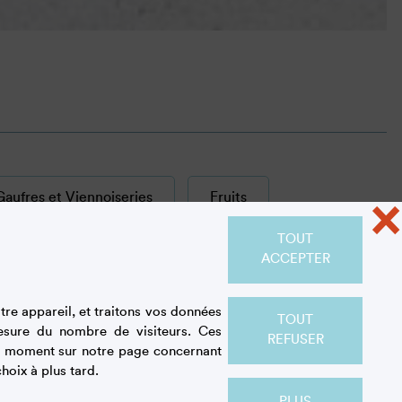
aufres et Viennoiseries
Fruits
×
TOUT
Pâtes, crèmes et glaçages
Tartes
ACCEPTER
re appareil, et traitons vos données
TOUT
Tous
MOIS :
esure du nombre de visiteurs. Ces
REFUSER
out moment sur notre page concernant
hoix à plus tard.
PLUS