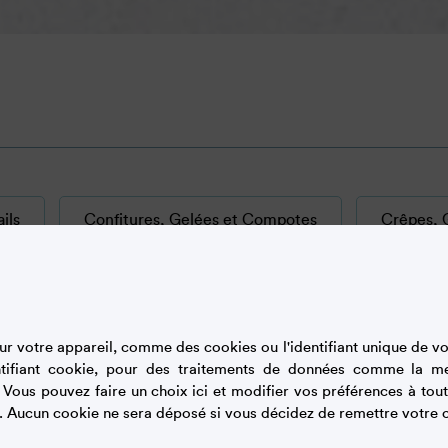
ils
Confitures, Gelées et Compotes
Crêpes, G
Glaces et Sorbets
Mousses, Bavarois et Entremets
r votre appareil, comme des cookies ou l'identifiant unique de vot
Tous
DIFFICULTÉ :
tifiant cookie, pour des traitements de données comme la m
. Vous pouvez faire un choix ici et modifier vos préférences à t
. Aucun cookie ne sera déposé si vous décidez de remettre votre c