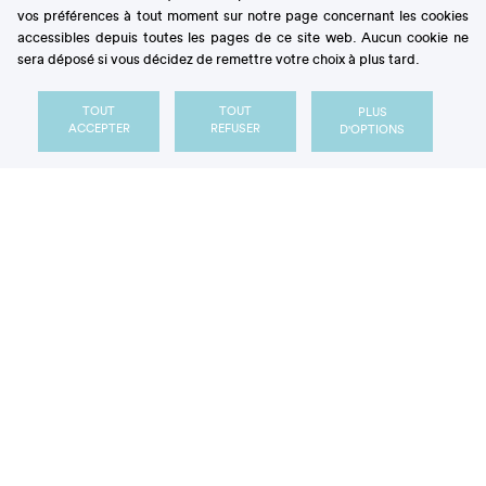
vos préférences à tout moment sur notre page concernant les cookies
accessibles depuis toutes les pages de ce site web. Aucun cookie ne
sera déposé si vous décidez de remettre votre choix à plus tard.
TOUT
TOUT
PLUS
ACCEPTER
REFUSER
D'OPTIONS
Énergie circulaire : le sucre à toute
vapeur
ARTICLE
essentiels
Les