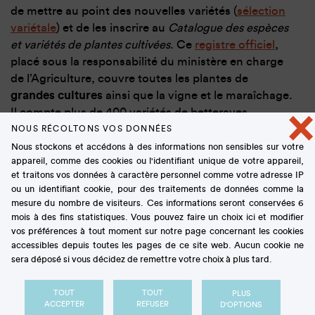
de mettre au point des nouvelles variétés (
sélection
variétale
) et de les inscrire au
Catalogue des espèces
et variétés de plantes cultivées
. Ce
registre officiel
,
placé sous la responsabilité du ministère en charge
de l’Agriculture, couvre toutes les plantes de
grandes cultures
ainsi que la vigne et le maraîchage.
×
Il compte plus de 400 variétés de betteraves
sucrières certifiées à partir desquelles les
NOUS RÉCOLTONS VOS DONNÉES
professionnels peuvent produire et commercialiser
Nous stockons et accédons à des informations non sensibles sur votre
appareil, comme des cookies ou l'identifiant unique de votre appareil,
des semences dites « de ligne pure ».
et traitons vos données à caractère personnel comme votre adresse IP
ou un identifiant cookie, pour des traitements de données comme la
mesure du nombre de visiteurs. Ces informations seront conservées 6
mois à des fins statistiques. Vous pouvez faire un choix ici et modifier
Deux années pour croître
vos préférences à tout moment sur notre page concernant les cookies
accessibles depuis toutes les pages de ce site web. Aucun cookie ne
et se multiplier
sera déposé si vous décidez de remettre votre choix à plus tard.
TOUT
TOUT
PLUS
Les caractéristiques biologiques de la betterave
ACCEPTER
REFUSER
D'OPTIONS