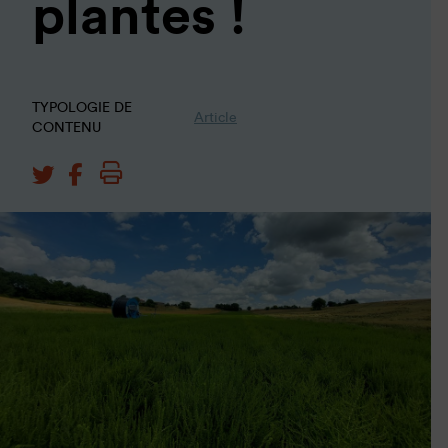
plantes !
Durée de conservation :
6 mois
Liste des responsables :
Cultures Sucre
Liste des destinataires :
Cultures Sucre
TYPOLOGIE DE
Article
CONTENU