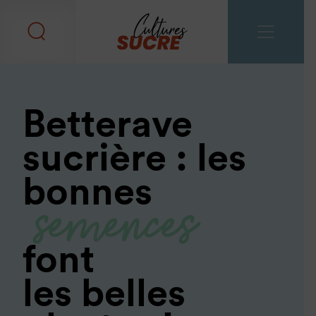
fonctionnement
Garantissent le bon fonctionnement du site et
permettent de mettre en œuvre les mesures de
sécurité.
Durée de conservation :
6 mois
Betterave
Liste des responsables :
Cultures Sucre
Liste des destinataires :
Cultures Sucre
sucrière : les
Toujours actifs
semences
bonnes
Cookies de mesure
d'audience
font
Cookies permettant d'obtenir les statistiques
les belles
de fréquentation du site (nombre de visites,
pages les plus visitées, …).