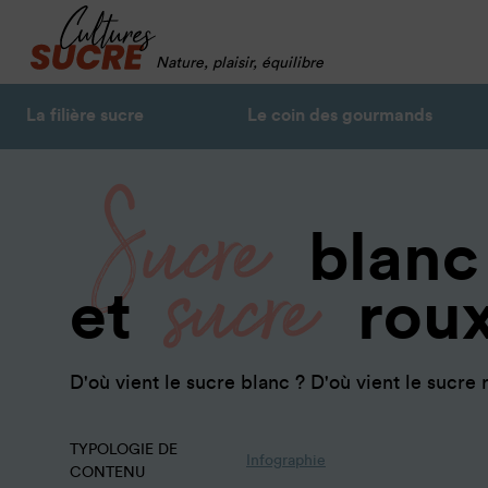
Nature, plaisir, équilibre
La filière sucre
Le coin des gourmands
Sucre
sucre
blanc
et
rou
D'où vient le sucre blanc ? D'où vient le sucre 
TYPOLOGIE DE
Infographie
CONTENU