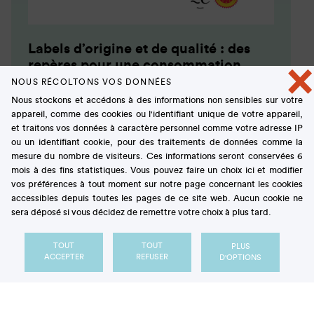
Labels d’origine et de qualité : des
repères pour une consommation
×
responsable
NOUS RÉCOLTONS VOS DONNÉES
Nous stockons et accédons à des informations non sensibles sur votre
ARTICLE
appareil, comme des cookies ou l'identifiant unique de votre appareil,
et traitons vos données à caractère personnel comme votre adresse IP
ou un identifiant cookie, pour des traitements de données comme la
mesure du nombre de visiteurs. Ces informations seront conservées 6
mois à des fins statistiques. Vous pouvez faire un choix ici et modifier
vos préférences à tout moment sur notre page concernant les cookies
accessibles depuis toutes les pages de ce site web. Aucun cookie ne
sera déposé si vous décidez de remettre votre choix à plus tard.
TOUT
TOUT
PLUS
ACCEPTER
REFUSER
D'OPTIONS
Sucre : Le made in France