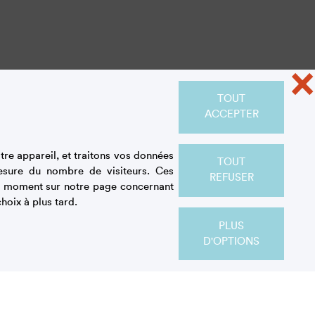
×
TOUT
ACCEPTER
re appareil, et traitons vos données
TOUT
esure du nombre de visiteurs. Ces
REFUSER
out moment sur notre page concernant
hoix à plus tard.
PLUS
D'OPTIONS