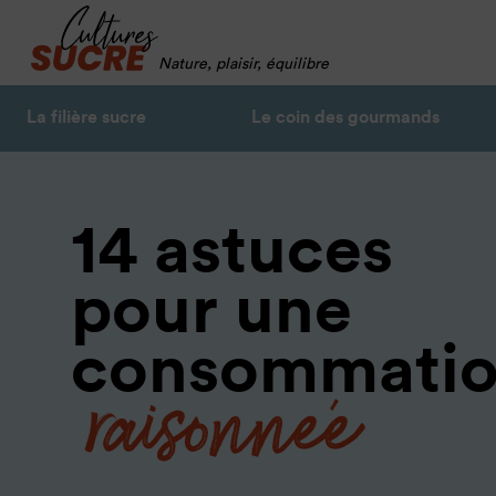
Nature, plaisir, équilibre
La filière sucre
Le coin des gourmands
14 astuces
pour une
raisonnée
consommati