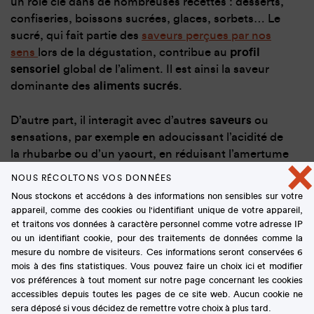
un rôle clé dans de nombreuses recettes : desserts,
confiseries, boissons sucrées, glaces, sorbets… Le
sucré, qui fait partie des
saveurs perçues par nos
sens
lors de la dégustation, contribue au
profil
sensoriel
global de l’aliment. Il est ainsi la saveur
dominante des
aliments sucrés
.
D’autre part, il interagit avec d’autres
saveurs
ou
sensations, par exemple en adoucissant l’acidité de
la rhubarbe ou d’un yaourt, en réduisant l’amertume
×
du café, du cacao. De même, en cuisine, il corrige
NOUS RÉCOLTONS VOS DONNÉES
l’acidité d’une sauce tomate ou l’amertume des
Nous stockons et accédons à des informations non sensibles sur votre
endives. Enfin, le sucre peut favoriser l’intensité des
appareil, comme des cookies ou l'identifiant unique de votre appareil,
arômes
perçus. La fraise et la menthe sont,
et traitons vos données à caractère personnel comme votre adresse IP
notamment, très sensibles à cette propriété dite «
ou un identifiant cookie, pour des traitements de données comme la
mesure du nombre de visiteurs. Ces informations seront conservées 6
d’
exhausteur de goût
».
mois à des fins statistiques. Vous pouvez faire un choix ici et modifier
vos préférences à tout moment sur notre page concernant les cookies
accessibles depuis toutes les pages de ce site web. Aucun cookie ne
sera déposé si vous décidez de remettre votre choix à plus tard.