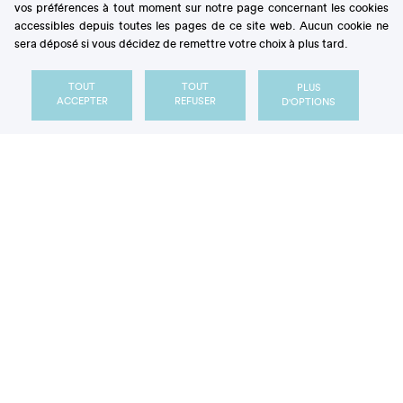
vos préférences à tout moment sur notre page concernant les cookies
accessibles depuis toutes les pages de ce site web. Aucun cookie ne
sera déposé si vous décidez de remettre votre choix à plus tard.
TOUT
TOUT
PLUS
ACCEPTER
REFUSER
D'OPTIONS
Activité physique: des petits pas au
quotidien, un grand bond pour la
santé
ARTICLE
essentiels
Les