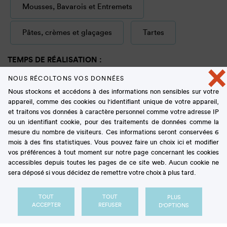
Mousses, Bavarois et Entremets
Pâtes, crèmes et glaçages
Tartes
TEMPS DE RÉALISATION :
×
NOUS RÉCOLTONS VOS DONNÉES
Tous
Nous stockons et accédons à des informations non sensibles sur votre
appareil, comme des cookies ou l'identifiant unique de votre appareil,
et traitons vos données à caractère personnel comme votre adresse IP
DIFFICULTÉ :
ou un identifiant cookie, pour des traitements de données comme la
mesure du nombre de visiteurs. Ces informations seront conservées 6
mois à des fins statistiques. Vous pouvez faire un choix ici et modifier
Tous
vos préférences à tout moment sur notre page concernant les cookies
accessibles depuis toutes les pages de ce site web. Aucun cookie ne
sera déposé si vous décidez de remettre votre choix à plus tard.
MOIS :
TOUT
TOUT
PLUS
ACCEPTER
REFUSER
D'OPTIONS
Tous