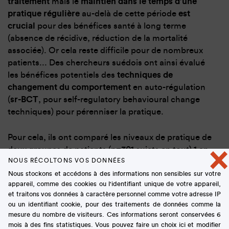
traitement
mais le
maintien dans le temps d’une
pratique régulière
au-delà de cette période
est
crucial
pour des bénéfices santé à long terme
(absence de récidive, réduction de la mortalité
associée). Or cela reste difficile pour de nombreux
patients... Des chercheurs suédois ont ainsi évalué
les bénéfices potentiels des
techniques de
changement du comportement
en auto-régulation
(
sr-BCT
, pour self-regulatory behavioural change
techniques) pour pérenniser la pratique.
Pour cela, ils ont comparé les niveaux de pratique de
×
deux groupes de patients (n=301 sujets en tout) 1 an
NOUS RÉCOLTONS VOS DONNÉES
après la fin d’un programme d’activité physique de 6
Nous stockons et accédons à des informations non sensibles sur votre
mois dispensé pendant leur traitement. Pendant ces
appareil, comme des cookies ou l'identifiant unique de votre appareil,
6 mois, les deux groupes suivaient quatre sessions
et traitons vos données à caractère personnel comme votre adresse IP
d’entraînement par semaine, mais un groupe
ou un identifiant cookie, pour des traitements de données comme la
seulement
était guidé par des coachs pour se
mesure du nombre de visiteurs. Ces informations seront conservées 6
familiariser et mettre en place des techniques de
mois à des fins statistiques. Vous pouvez faire un choix ici et modifier