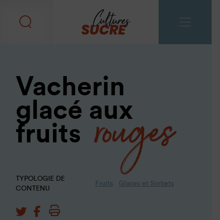
Vacherin
rouges
glacé aux
fruits
TYPOLOGIE DE
Fruits
Glaces et Sorbets
CONTENU