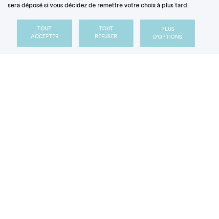
sera déposé si vous décidez de remettre votre choix à plus tard.
sucre glace
TOUT
TOUT
PLUS
ACCEPTER
REFUSER
D'OPTIONS
Sortir la glace du congélateur, 45 minutes à 1 heure,
selon la température ambiante, avant le début du
repas et la laisser légèrement ramollir sans la laisser
fondre.
Trier, laver délicatement et équeuter les fruits, puis
les laisser s’égoutter sur un linge.
Fouetter la crème bien froide en chantilly en lui
incorporant, à la fin, la moitié du sucre en pluie.
Etaler la moitié de la glace sur le disque de
meringue.
Par-dessus, faire une couche avec le quart des fruits
rouges.
Recouvrir avec le reste de glace, puis avec la crème
fouettée.
Parsemer le dessus avec un autre quart de fruits
rouges et placer au congélateur.