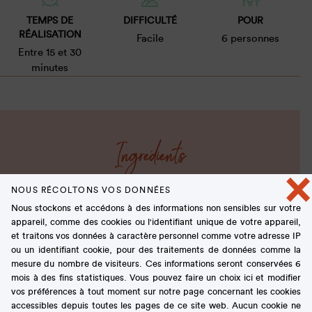
TEMPS DE
DIFFICULTÉ
POUR
RÉALISATION
Facile
6 personnes
Entre 15 et 30
minutes
Ingrédients
×
NOUS RÉCOLTONS VOS DONNÉES
1 disque de meringue de 18 cm de diamètre ou 1
Nous stockons et accédons à des informations non sensibles sur votre
coque de vacherin en meringue (à commander
appareil, comme des cookies ou l'identifiant unique de votre appareil,
chez le pâtissier)
et traitons vos données à caractère personnel comme votre adresse IP
1 l de glace à la vanille
ou un identifiant cookie, pour des traitements de données comme la
600 g de petits fruits rouges mélangés (fraises,
mesure du nombre de visiteurs. Ces informations seront conservées 6
framboises, groseilles, fraises des bois…)
mois à des fins statistiques. Vous pouvez faire un choix ici et modifier
20 cl de crème fraîche liquide
vos préférences à tout moment sur notre page concernant les cookies
accessibles depuis toutes les pages de ce site web. Aucun cookie ne
100 g de sucre en poudre