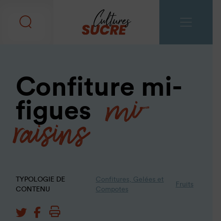
mi-
Confiture mi-
raisins
figues
TYPOLOGIE DE
Confitures, Gelées et
Fruits
CONTENU
Compotes