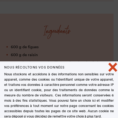
Ingrédients
600 g de figues
600 g de raisin
×
0,5 a 1 kg de sucre cristallisé, en fonction des fruits
utilisés
NOUS RÉCOLTONS VOS DONNÉES
Nous stockons et accédons à des informations non sensibles sur votre
2 citrons non traités
appareil, comme des cookies ou l'identifiant unique de votre appareil,
et traitons vos données à caractère personnel comme votre adresse IP
ou un identifiant cookie, pour des traitements de données comme la
mesure du nombre de visiteurs. Ces informations seront conservées 6
mois à des fins statistiques. Vous pouvez faire un choix ici et modifier
vos préférences à tout moment sur notre page concernant les cookies
accessibles depuis toutes les pages de ce site web. Aucun cookie ne
Préparation
sera déposé si vous décidez de remettre votre choix à plus tard.