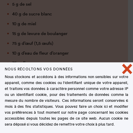
5 g de sel
40 g de sucre blanc
10 g de miel
15 g de levure de boulanger
75 g d’œuf (1,5 œufs)
10 g d’eau de fleur d’oranger
×
75 g d’eau
NOUS RÉCOLTONS VOS DONNÉES
100 g de beurre
Nous stockons et accédons à des informations non sensibles sur votre
Pour la crème mousseline
appareil, comme des cookies ou l'identifiant unique de votre appareil,
et traitons vos données à caractère personnel comme votre adresse IP
250 g de lait entier
ou un identifiant cookie, pour des traitements de données comme la
60 g de jaunes d’œuf (3 jaunes)
mesure du nombre de visiteurs. Ces informations seront conservées 6
mois à des fins statistiques. Vous pouvez faire un choix ici et modifier
75 g de sucre blanc
vos préférences à tout moment sur notre page concernant les cookies
accessibles depuis toutes les pages de ce site web. Aucun cookie ne
20 g de farine T55
sera déposé si vous décidez de remettre votre choix à plus tard.
10 g de fécule de maïs