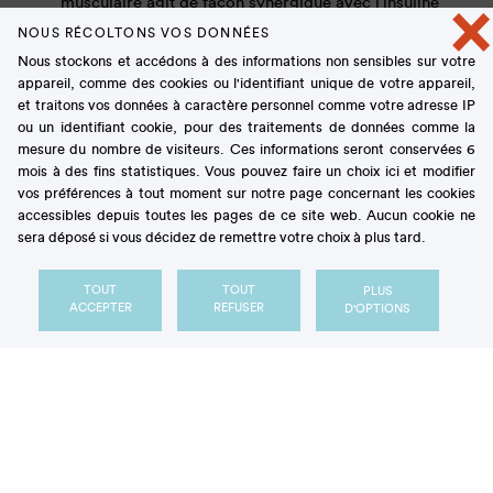
musculaire agit de façon synergique avec l’insuline
×
pour augmenter l’utilisation du glucose dans le
NOUS RÉCOLTONS VOS DONNÉES
muscle squelettique. Les auteurs précisent que les
Nous stockons et accédons à des informations non sensibles sur votre
exercices de résistance et d’endurance stimulent tous
appareil, comme des cookies ou l'identifiant unique de votre appareil,
deux l’absorption musculaire de glucose, en
et traitons vos données à caractère personnel comme votre adresse IP
particulier en stimulant la translocation des
ou un identifiant cookie, pour des traitements de données comme la
transporteurs spécifiques au glucose (GLUT4) dans
mesure du nombre de visiteurs. Ces informations seront conservées 6
la membrane cellulaire permettant ainsi la captation
mois à des fins statistiques. Vous pouvez faire un choix ici et modifier
vos préférences à tout moment sur notre page concernant les cookies
du glucose depuis le milieu extracellulaire.
accessibles depuis toutes les pages de ce site web. Aucun cookie ne
sera déposé si vous décidez de remettre votre choix à plus tard.
Ainsi, la contraction musculaire agit en synergie
avec l’insuline pour activer le métabolisme du
glucose dans le muscle squelettique.
TOUT
TOUT
PLUS
ACCEPTER
REFUSER
D'OPTIONS
Exercice physique et
diabète de type 2