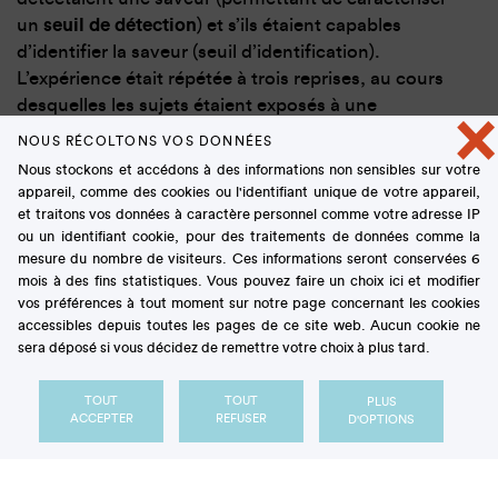
un
seuil de détection
) et s’ils étaient capables
d’identifier la saveur (seuil d’identification).
L’expérience était répétée à trois reprises, au cours
desquelles les sujets étaient exposés à une
×
ambiance sonore différente
(Figure 1) :
NOUS RÉCOLTONS VOS DONNÉES
soit à une musique précédemment identifiée
Nous stockons et accédons à des informations non sensibles sur votre
comme évoquant la
saveur sucrée
(i.e. jugée
appareil, comme des cookies ou l'identifiant unique de votre appareil,
comme telle par la majorité des participants d’une
et traitons vos données à caractère personnel comme votre adresse IP
ou un identifiant cookie, pour des traitements de données comme la
précédente étude normative) (HS, pour high
mesure du nombre de visiteurs. Ces informations seront conservées 6
sweetness)
mois à des fins statistiques. Vous pouvez faire un choix ici et modifier
soit à une musique précédemment identifiée
vos préférences à tout moment sur notre page concernant les cookies
comme évoquant
peu la saveur sucrée
(LS pour low
accessibles depuis toutes les pages de ce site web. Aucun cookie ne
sweetness)
sera déposé si vous décidez de remettre votre choix à plus tard.
soit au
silence
(S)
TOUT
TOUT
PLUS
ACCEPTER
REFUSER
D'OPTIONS