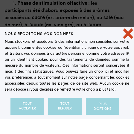
1.
Phase de stimulation olfactive
: les
participants été d’abord exposés à des arômes
associés au
sucré
(ex. arôme de melon), au
salé
(eau
de mer), à l’
acide
(ex. vinaigre), ou à l’
amer
×
(composé volatile utilisé comme répulsif dans
NOUS RÉCOLTONS VOS DONNÉES
certains produits comme les détergents, savons,
Nous stockons et accédons à des informations non sensibles sur votre
etc…)
appareil, comme des cookies ou l'identifiant unique de votre appareil,
2.
Phase de dégustation d’une solution neutre
:
et traitons vos données à caractère personnel comme votre adresse IP
ou un identifiant cookie, pour des traitements de données comme la
il leur était ensuite demandé de goûter des
mesure du nombre de visiteurs. Ces informations seront conservées 6
échantillons d’eau pure et de noter les saveurs
mois à des fins statistiques. Vous pouvez faire un choix ici et modifier
perçues.
vos préférences à tout moment sur notre page concernant les cookies
accessibles depuis toutes les pages de ce site web. Aucun cookie ne
Résultat ?
Les perceptions sucrées, salées et acides
sera déposé si vous décidez de remettre votre choix à plus tard.
de l’eau (pourtant dépourvue de tout composé
gustatif) étaient accrues
suite à l’exposition des
TOUT
TOUT
PLUS
ACCEPTER
REFUSER
D'OPTIONS
sujets aux odeurs respectivement associées (Figure).
Ces résultats suggèrent ainsi que des
informations
olfactives seules peuvent évoquer des saveurs
et
que la perception des saveurs n'est pas une simple