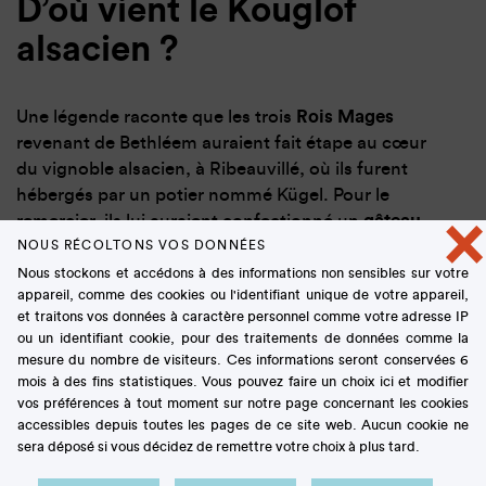
D’où vient le Kouglof
alsacien ?
Une légende raconte que les trois
Rois Mages
revenant de Bethléem auraient fait étape au cœur
du vignoble alsacien, à Ribeauvillé, où ils furent
hébergés par un potier nommé Kügel. Pour le
×
remercier, ils lui auraient confectionné un
gâteau
ayant la forme de leur coiffe
(un turban ou une
NOUS RÉCOLTONS VOS DONNÉES
couronne selon les versions). De manière plus
Nous stockons et accédons à des informations non sensibles sur votre
appareil, comme des cookies ou l'identifiant unique de votre appareil,
documentée, la recette est d’
origine germanique
et traitons vos données à caractère personnel comme votre adresse IP
(Autriche, Allemagne, Tchéquie...), son nom forgé
ou un identifiant cookie, pour des traitements de données comme la
sur deux mots d’un dialecte allemand :
kugel
(boule)
mesure du nombre de visiteurs. Ces informations seront conservées 6
et
hopf
(pâte levée).
mois à des fins statistiques. Vous pouvez faire un choix ici et modifier
vos préférences à tout moment sur notre page concernant les cookies
accessibles depuis toutes les pages de ce site web. Aucun cookie ne
Cette brioche se serait répandue en
Alsace
au
17e
sera déposé si vous décidez de remettre votre choix à plus tard.
siècle
où chaque famille la préparait à sa manière...
mais toujours dans le
moule en terre cuite
vernissée