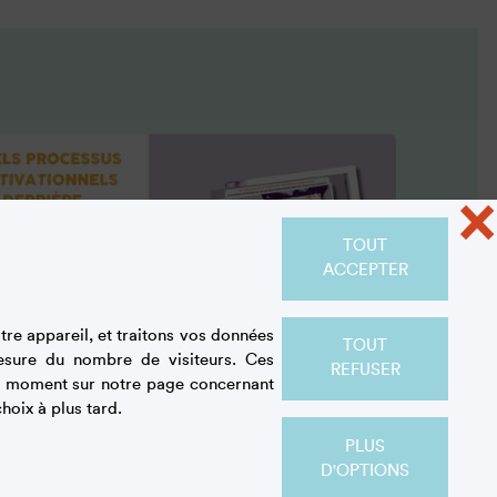
×
TOUT
ACCEPTER
re appareil, et traitons vos données
TOUT
esure du nombre de visiteurs. Ces
REFUSER
out moment sur notre page concernant
hoix à plus tard.
PLUS
Résultats de l'étude
D'OPTIONS
quantitative 2024