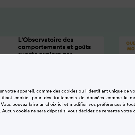
L’Observatoire des
comportements et goûts
sucrés explore nos
relations subtiles avec les
saveurs sucrées
L’Observatoire est piloté par
r votre appareil, comme des cookies ou l'identifiant unique de vot
deux experts indépendants. Les
tifiant cookie, pour des traitements de données comme la m
études conduites font appel à
. Vous pouvez faire un choix ici et modifier vos préférences à t
des compétences
. Aucun cookie ne sera déposé si vous décidez de remettre votre c
pluridisciplinaires : sociologie,
nutrition…