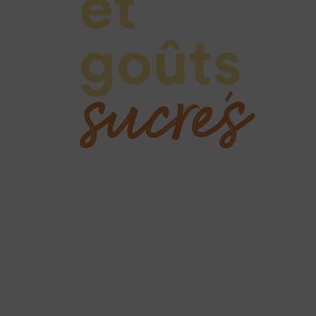
et
sucrés
goûts