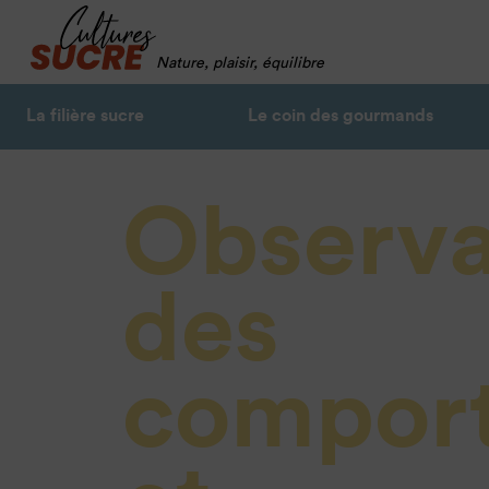
Nature, plaisir, équilibre
La filière sucre
Le coin des gourmands
Observa
des
compor