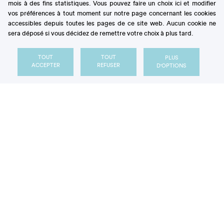
mois à des fins statistiques. Vous pouvez faire un choix ici et modifier
vos préférences à tout moment sur notre page concernant les cookies
ARTICLE
accessibles depuis toutes les pages de ce site web. Aucun cookie ne
sera déposé si vous décidez de remettre votre choix à plus tard.
TOUT
TOUT
PLUS
ACCEPTER
REFUSER
D'OPTIONS
Pourquoi le sucre de betterave est un
secteur stratégique pour la France ?
ARTICLE