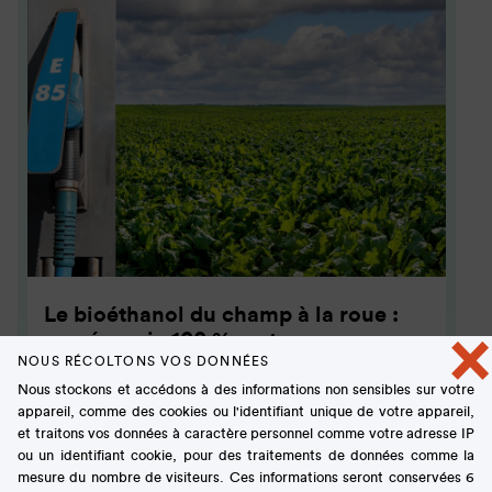
Le bioéthanol du champ à la roue :
×
une énergie 100 % vertueuse
NOUS RÉCOLTONS VOS DONNÉES
Nous stockons et accédons à des informations non sensibles sur votre
Plus vert et moins cher à la pompe que les
appareil, comme des cookies ou l'identifiant unique de votre appareil,
essences classiques d’origine fossile, le
et traitons vos données à caractère personnel comme votre adresse IP
bioéthanol est un fleuron du secteur agro-
ou un identifiant cookie, pour des traitements de données comme la
industriel français.
mesure du nombre de visiteurs. Ces informations seront conservées 6