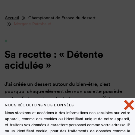
Accueil
Championnat de France du dessert
Morgane Raimbaud
Sa recette : « Détente
acidulée »
J’ai créée un dessert autour du bien-être, c’est
pourquoi chaque élément de mon assiette possède
×
un bienfait pour la santé. L’aloe vera a un effet
NOUS RÉCOLTONS VOS DONNÉES
protecteur et est riche en vitamine; le citron est un
Nous stockons et accédons à des informations non sensibles sur votre
détoxifiant; le galanga a un fort effet antiviral et
appareil, comme des cookies ou l'identifiant unique de votre appareil,
enfin la mélisse a des vertus calmantes et
et traitons vos données à caractère personnel comme votre adresse IP
relaxantes.
ou un identifiant cookie, pour des traitements de données comme la