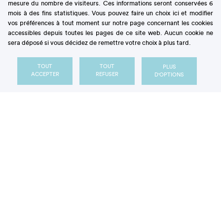
mesure du nombre de visiteurs. Ces informations seront conservées 6
J’ai aussi choisi ces éléments car je trouve qu’ils
mois à des fins statistiques. Vous pouvez faire un choix ici et modifier
vos préférences à tout moment sur notre page concernant les cookies
s’associent particulièrement bien entre eux. La
accessibles depuis toutes les pages de ce site web. Aucun cookie ne
douceur de l’aloe vera et de la mélisse équilibre
sera déposé si vous décidez de remettre votre choix à plus tard.
l’acidulé du citron et le galanga vient épicer
l’ensemble. Pour donner la possibilité à tous
TOUT
TOUT
PLUS
d’accéder à ce bien-être le dessert est sans gluten.
ACCEPTER
REFUSER
D'OPTIONS
Je l’ai appelé « Détente acidulée » car mon but est de
procurer un moment de bien-être en appréciant ce
dessert sans complexe.