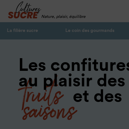
Nature, plaisir, équilibre
La filière sucre
Le coin des gourmands
Les confiture
fruits
au plaisir des
saisons
et des