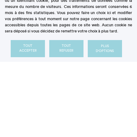
ou un identifiant cookie, pour des traitements de données comme la
coloration
pendant la cuisson, il favorise la
mesure du nombre de visiteurs. Ces informations seront conservées 6
conservation
et il contribue à la levée des pâtes
mois à des fins statistiques. Vous pouvez faire un choix ici et modifier
briochées. C’est un ingrédient de référence en
vos préférences à tout moment sur notre page concernant les cookies
pâtisserie.
accessibles depuis toutes les pages de ce site web. Aucun cookie ne
sera déposé si vous décidez de remettre votre choix à plus tard.
TOUT
TOUT
PLUS
ACCEPTER
REFUSER
D'OPTIONS