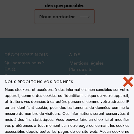
dès que possible.
Nous contacter
DÉCOUVREZ-NOUS
AIDE
Qui sommes-
nous ?
Mentions légales
F.A.Q.
Plan du
site
×
Presse
Liens
utiles
NOUS RÉCOLTONS VOS DONNÉES
Nous contacter
Nous stockons et accédons à des informations non sensibles sur votre
SUIVEZ-NOUS
DÉCOUVREZ NOTRE
appareil, comme des cookies ou l'identifiant unique de votre appareil,
MÉDIATHÈQUE
et traitons vos données à caractère personnel comme votre adresse IP
ou un identifiant cookie, pour des traitements de données comme la
mesure du nombre de visiteurs. Ces informations seront conservées 6
mois à des fins statistiques. Vous pouvez faire un choix ici et modifier
vos préférences à tout moment sur notre page concernant les cookies
accessibles depuis toutes les pages de ce site web. Aucun cookie ne