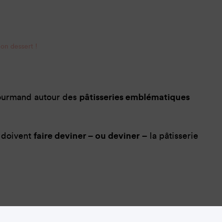
on dessert !
urmand autour des
pâtisseries emblématiques
s doivent
faire deviner – ou deviner
– la pâtisserie