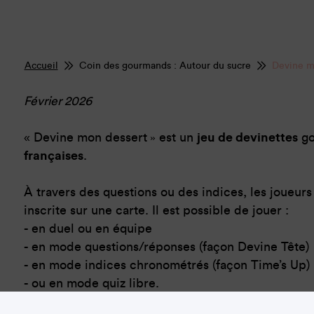
Accueil
Coin des gourmands : Autour du sucre
Devine m
Février 2026
«
Devine mon dessert
»
est un
jeu de devinettes
go
françaises
.
À travers des questions ou des indices, les joueur
inscrite sur une carte. Il est possible de jouer :
- en duel ou en équipe
- en mode questions/réponses (façon Devine Tête)
- en mode indices chronométrés (façon Time’s Up)
- ou en mode quiz libre.