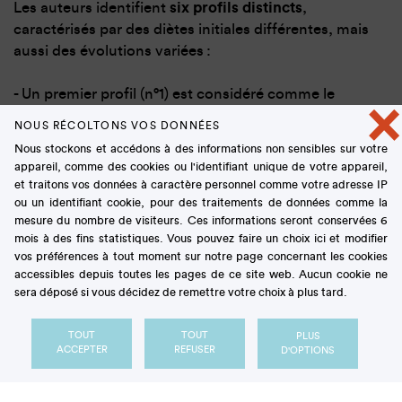
Les auteurs identifient
six profils distincts
,
caractérisés par des diètes initiales différentes, mais
aussi des évolutions variées :
- Un premier profil (n°1) est considéré comme le
×
profil de
« référence »
, avec une trajectoire et des
NOUS RÉCOLTONS VOS DONNÉES
apports proches de la moyenne de la population ; il
Nous stockons et accédons à des informations non sensibles sur votre
représente 35 % de l’échantillon ;
appareil, comme des cookies ou l'identifiant unique de votre appareil,
et traitons vos données à caractère personnel comme votre adresse IP
- Deux profils sont préférentiellement masculins, l’un
ou un identifiant cookie, pour des traitements de données comme la
mesure du nombre de visiteurs. Ces informations seront conservées 6
(n°2 ; 6 %) étant caractérisé par une
consommation
mois à des fins statistiques. Vous pouvez faire un choix ici et modifier
élevée de viande et d’alcool
, l’autre (n°3 ; 19 %) par la
vos préférences à tout moment sur notre page concernant les cookies
consommation la plus élevée de viande,
accessibles depuis toutes les pages de ce site web. Aucun cookie ne
transformée ou pas
;
sera déposé si vous décidez de remettre votre choix à plus tard.
- Deux autres profils affichent une alimentation à
TOUT
TOUT
PLUS
ACCEPTER
REFUSER
dominante végétale en début de période : toutefois
D'OPTIONS
l’un (n°4 ; 17 %), principalement féminin,
maintient
une consommation élevée de d’aliments végétaux,