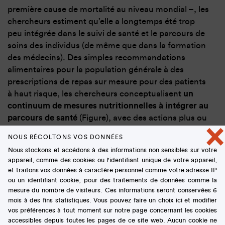
première cause de mortalité au niveau mondial –, les
chercheurs estiment qu’elle a longtemps été trop
peu intégrée dans le suivi de santé et le parcours de
soins des individus (de même que dans la formation
des médecins). Des simples recommandations
alimentaires pour la population générale à des
prescriptions de repas sur mesure pour des patients
à haut risque, les chercheurs conceptualisent
un
continuum de mesures nutritionnelles à intégrer au
parcours de santé
(Figure), avec des actions plus ou
×
moins intensives et ciblées selon les situations
NOUS RÉCOLTONS VOS DONNÉES
individuelles, dans une approche qu’ils désignent
Nous stockons et accédons à des informations non sensibles sur votre
sous l’appellation
Food is Medicine (FIM)
.
appareil, comme des cookies ou l'identifiant unique de votre appareil,
et traitons vos données à caractère personnel comme votre adresse IP
ou un identifiant cookie, pour des traitements de données comme la
mesure du nombre de visiteurs. Ces informations seront conservées 6
mois à des fins statistiques. Vous pouvez faire un choix ici et modifier
vos préférences à tout moment sur notre page concernant les cookies
accessibles depuis toutes les pages de ce site web. Aucun cookie ne