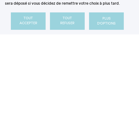
sera déposé si vous décidez de remettre votre choix à plus tard.
TOUT
TOUT
PLUS
ACCEPTER
REFUSER
D'OPTIONS
Figure : Continuum des mesures nutritionnelles de type
« Food is Medicine » dans le parcours de santé des
individus
Des programmes de prévention populationnels jusqu’aux
menus personnalisés dans le traitement médical de
certains patients, l’approche « Food is Medicine » peut être
conceptualisée comme un continuum de mesures ciblant la
qualité nutritionnelle des régimes en tant que déterminant
direct de la santé des individus.
En prévention, des programmes
pilotés par les
pouvoirs publics
s’adressent à la population
générale
. Certains (niveau 1 de la pyramide sur la
figure) œuvrent à
sensibiliser
les individus aux