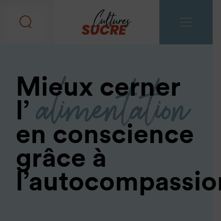
alimentation
Mieux cerner
l’
en conscience
grâce à
l’autocompassio