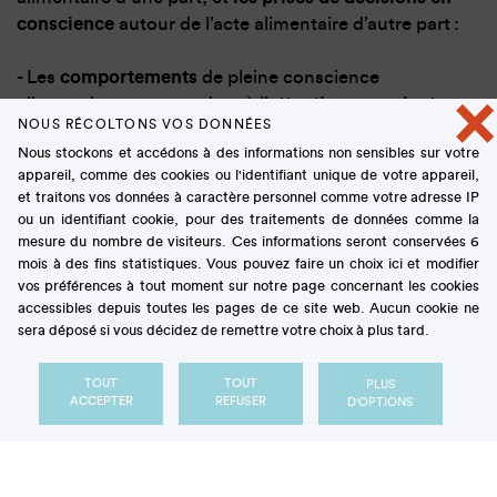
conscience
autour de l’acte alimentaire d’autre part :
- Les
comportements
de pleine conscience
×
alimentaire correspondent à l’
attention consciente
NOUS RÉCOLTONS VOS DONNÉES
portée aux sensations alimentaires
(odeurs,
Nous stockons et accédons à des informations non sensibles sur votre
saveurs, textures…) et à
l’instant présent, sans
appareil, comme des cookies ou l'identifiant unique de votre appareil,
jugement
des pensées qui surviennent ;
et traitons vos données à caractère personnel comme votre adresse IP
- Les
prises de décisions en conscience
renvoient
ou un identifiant cookie, pour des traitements de données comme la
aux
processus cognitifs d’évaluation et de choix
mesure du nombre de visiteurs. Ces informations seront conservées 6
réalisés au cours de l’acte alimentaire, comme le fait
mois à des fins statistiques. Vous pouvez faire un choix ici et modifier
vos préférences à tout moment sur notre page concernant les cookies
de jauger ses sensations de faim et de satiété, de se
accessibles depuis toutes les pages de ce site web. Aucun cookie ne
servir une portion plus ou moins grande, de limiter
sera déposé si vous décidez de remettre votre choix à plus tard.
les distractions, de décider de continuer ou de
s’arrêter de manger, etc.
TOUT
TOUT
PLUS
ACCEPTER
REFUSER
D'OPTIONS
Quant à l’autocompassion
, elle est caractérisée par
un ensemble de processus psychologiques,
cognitifs et comportementaux, qui relèvent de 5