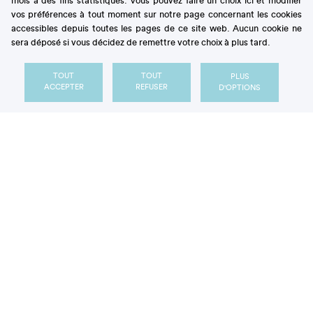
mois à des fins statistiques. Vous pouvez faire un choix ici et modifier
vos préférences à tout moment sur notre page concernant les cookies
accessibles depuis toutes les pages de ce site web. Aucun cookie ne
sera déposé si vous décidez de remettre votre choix à plus tard.
TOUT
TOUT
PLUS
ACCEPTER
REFUSER
D'OPTIONS
14 astuces pour une consommation raisonnée
Télécharger