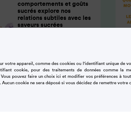
comportements et goûts
sucrés explore nos
relations subtiles avec les
saveurs sucrées
L’Observatoire est piloté par
deux experts indépendants. Les
études conduites font appel à
des compétences
r votre appareil, comme des cookies ou l'identifiant unique de vot
tifiant cookie, pour des traitements de données comme la m
pluridisciplinaires : sociologie,
. Vous pouvez faire un choix ici et modifier vos préférences à t
nutrition…
. Aucun cookie ne sera déposé si vous décidez de remettre votre c
ARTICLE