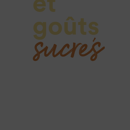
et
sucrés
goûts