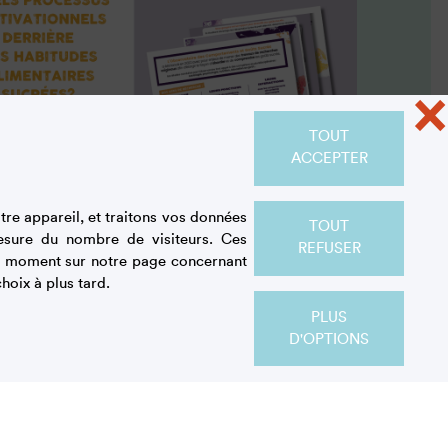
×
TOUT
ACCEPTER
re appareil, et traitons vos données
TOUT
esure du nombre de visiteurs. Ces
REFUSER
Résultats de l'étude
out moment sur notre page concernant
hoix à plus tard.
quantitative 2024
PLUS
INFOGRAPHIE
D'OPTIONS