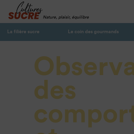
Nature, plaisir, équilibre
La filière sucre
Le coin des gourmands
Observa
des
compor